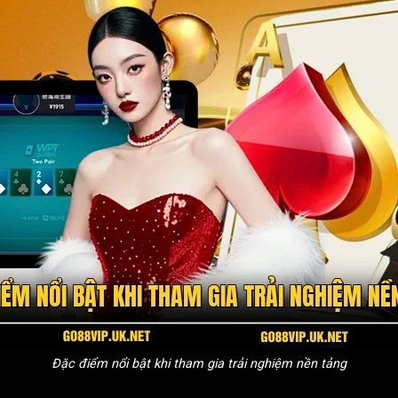
Đặc điểm nổi bật khi tham gia trải nghiệm nền tảng