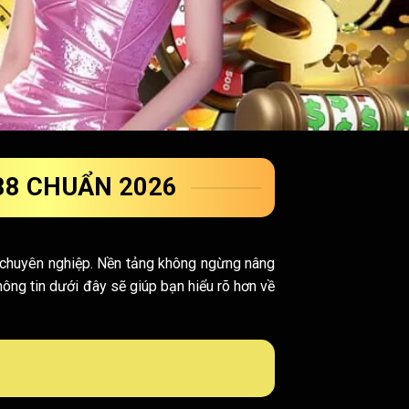
88 CHUẨN 2026
 vụ chuyên nghiệp. Nền tảng không ngừng nâng
ông tin dưới đây sẽ giúp bạn hiểu rõ hơn về