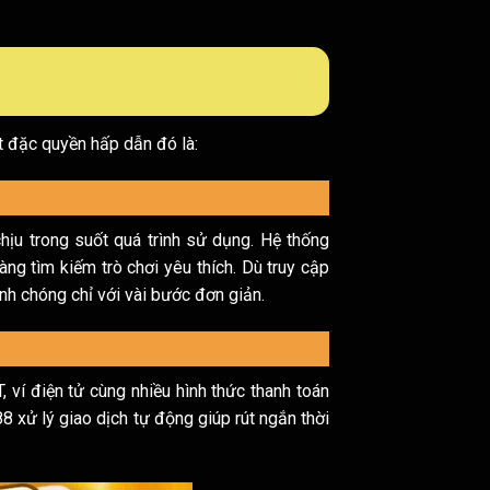
ạt đặc quyền hấp dẫn đó là:
ịu trong suốt quá trình sử dụng. Hệ thống
ng tìm kiếm trò chơi yêu thích. Dù truy cập
nh chóng chỉ với vài bước đơn giản.
 ví điện tử cùng nhiều hình thức thanh toán
8 xử lý giao dịch tự động giúp rút ngắn thời