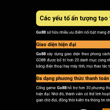
Các yếu tố ấn tượng tạo
Go88
sở hữu nhiều ưu điểm nổi bật mang đến
Giao diện hiện đại
Go88
xây dựng giao diện theo phong cách 
GO88 được bố trí hơn 20 danh mục cùng nhữn
bằng điện thoại hay máy tính, mọi thao tác 
Đa dạng phương thức thanh toán
Cổng game
Go88
hỗ trợ hơn 30 phương thứ
hiện đại. Nhờ đó, thành viên có thể linh ho
gian chờ đợi, đồng thời kiểm tra thông tin n