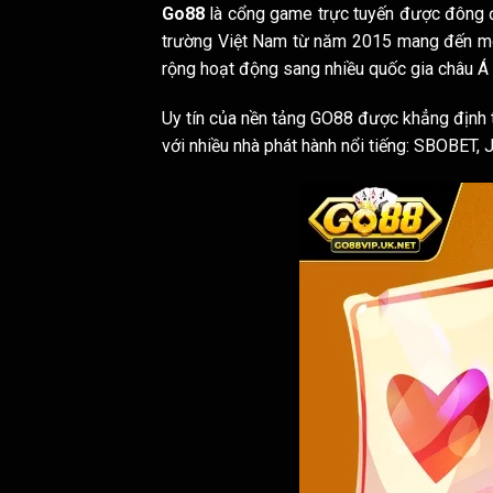
Go88
là cổng game trực tuyến được đông đả
trường Việt Nam từ năm 2015 mang đến môi 
rộng hoạt động sang nhiều quốc gia châu Á 
Uy tín của nền tảng GO88 được khẳng định 
với nhiều nhà phát hành nổi tiếng: SBOBET,