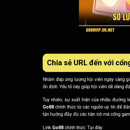
Chia sẻ URL đến với cổ
Nhằm đáp ứng lượng hội viên ngày càng gi
ổn định. Yếu tố này giúp hội viên dễ dàng đ
Tuy nhiên, sự xuất hiện của nhiều đường l
Go88
chính thức từ các nguồn uy tín để đảm
tận hưởng đầy đủ các tiện ích mà cổng ga
Link
Go88
chính thức: Tại đây.