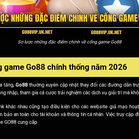
Sơ lược những đặc điểm chính về cổng game Go88
ng game Go88 chính thống năm 2026
a tăng,
Go88
thường xuyên cập nhật thay đổi các đường dẫn tr
ăng nhập, tham gia cá cược trải nghiệm các dịch vụ giải trí mà khô
ink khác nhau cũng tạo điều kiện cho các website giả mạo hoạt 
 bảo an toàn cho tài khoản và thông tin cá nhân. Việc truy cập đ
me GO88 cung cấp.