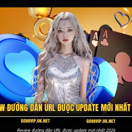
Review đường dẫn URL được update mới nhất 2026