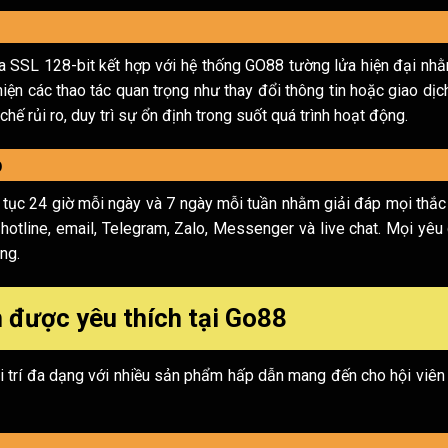
SSL 128-bit kết hợp với hệ thống GO88 tường lửa hiện đại nhằm
n các thao tác quan trọng như thay đổi thông tin hoặc giao dịch
hế rủi ro, duy trì sự ổn định trong suốt quá trình hoạt động.
p
 tục 24 giờ mỗi ngày và 7 ngày mỗi tuần nhằm giải đáp mọi thắc 
tline, email, Telegram, Zalo, Messenger và live chat. Mọi yêu 
ng.
 được yêu thích tại Go88
ải trí đa dạng với nhiều sản phẩm hấp dẫn mang đến cho hội viên