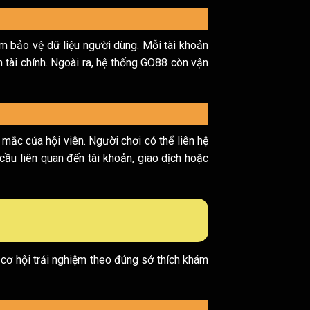
 bảo vệ dữ liệu người dùng. Mỗi tài khoản
 tài chính. Ngoài ra, hệ thống GO88 còn vận
mắc của hội viên. Người chơi có thể liên hệ
cầu liên quan đến tài khoản, giao dịch hoặc
 cơ hội trải nghiệm theo đúng sở thích khám