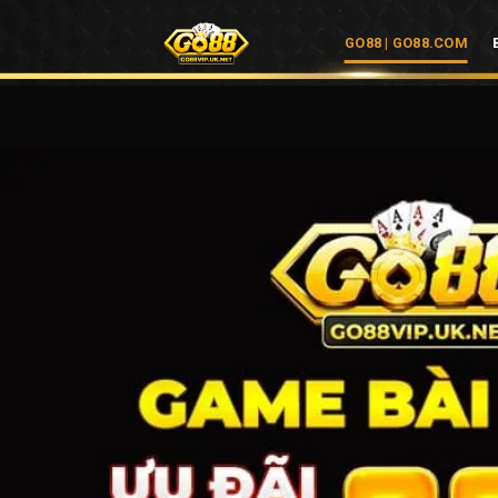
Bỏ
qua
GO88 | GO88.COM
nội
dung